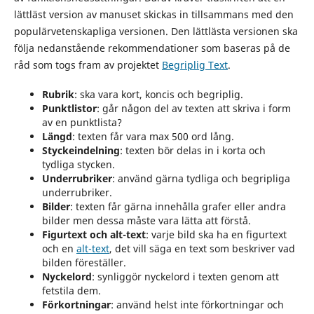
lättläst version av manuset skickas in tillsammans med den
populärvetenskapliga versionen. Den lättlästa versionen ska
följa nedanstående rekommendationer som baseras på de
råd som togs fram av projektet
Begriplig Text
.
Rubrik
: ska vara kort, koncis och begriplig.
Punktlistor
: går någon del av texten att skriva i form
av en punktlista?
Längd
: texten får vara max 500 ord lång.
Styckeindelning
: texten bör delas in i korta och
tydliga stycken.
Underrubriker
: använd gärna tydliga och begripliga
underrubriker.
Bilder
: texten får gärna innehålla grafer eller andra
bilder men dessa måste vara lätta att förstå.
Figurtext och alt-text
: varje bild ska ha en figurtext
och en
alt-text
, det vill säga en text som beskriver vad
bilden föreställer.
Nyckelord
: synliggör nyckelord i texten genom att
fetstila dem.
Förkortningar
: använd helst inte förkortningar och